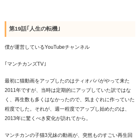
第19話｢人生の転機｣
僕が運営している
YouTube
チャンネル
｢マンチカンズ
TV
｣
最初に猫動画をアップしたのはティオパパがやって来た
2011
年ですが、当時は定期的にアップしていた訳ではな
く、再生数も多くはなかったので、気まぐれに作っていた
程度でした。それが、週一程度でアップし始めたのは、
2013
年に驚くべき変化が訪れてから。
マンチカンの子猫
3
兄妹の動画が、突然ものすごい再生回