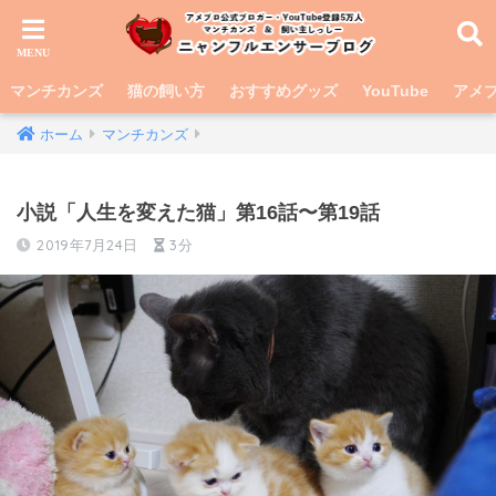
マンチカンズ
猫の飼い方
おすすめグッズ
YouTube
アメブ
ホーム
マンチカンズ
小説「人生を変えた猫」第16話〜第19話
2019年7月24日
3分