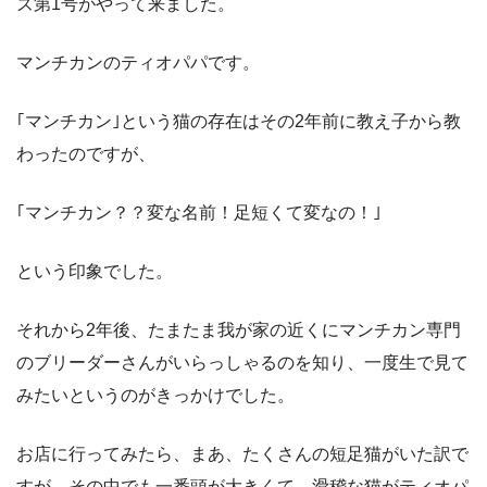
ズ第
1
号がやって来ました。
マンチカンのティオパパです。
｢マンチカン｣という猫の存在はその
2
年前に教え子から教
わったのですが、
｢マンチカン？？変な名前！足短くて変なの！｣
という印象でした。
それから
2
年後、たまたま我が家の近くにマンチカン専門
のブリーダーさんがいらっしゃるのを知り、一度生で見て
みたいというのがきっかけでした。
お店に行ってみたら、まあ、たくさんの短足猫がいた訳で
すが、その中でも一番頭が大きくて、滑稽な猫がティオパ