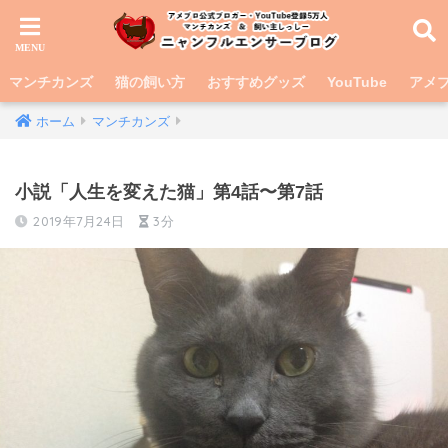
マンチカンズ
猫の飼い方
おすすめグッズ
YouTube
アメブ
ホーム
マンチカンズ
小説「人生を変えた猫」第4話〜第7話
2019年7月24日
3分