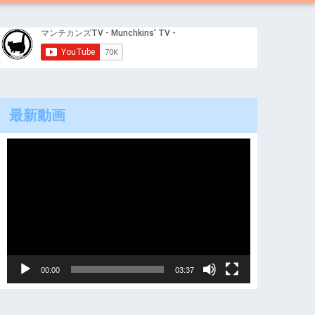
最新動画
動
画
プ
レ
ー
ヤ
00:00
03:37
ー