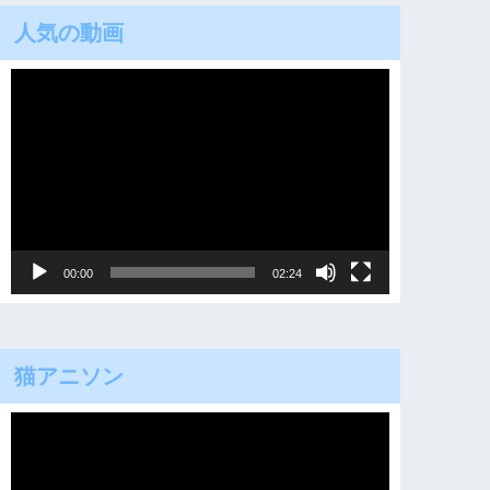
人気の動画
動
画
プ
レ
ー
ヤ
00:00
02:24
ー
猫アニソン
動
画