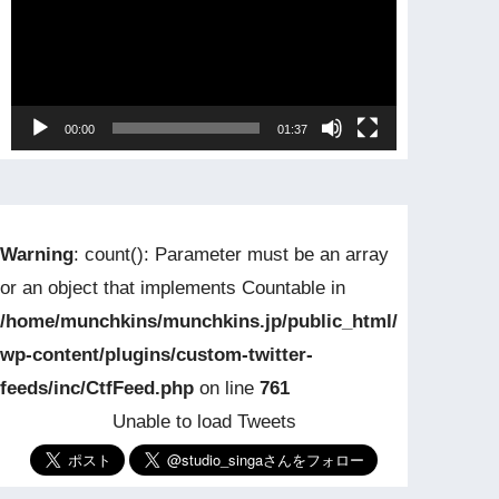
プ
レ
ー
ヤ
00:00
01:37
ー
Warning
: count(): Parameter must be an array
or an object that implements Countable in
/home/munchkins/munchkins.jp/public_html/
wp-content/plugins/custom-twitter-
feeds/inc/CtfFeed.php
on line
761
Unable to load Tweets