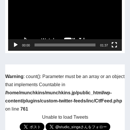
プ
レ
ー
ヤ
ー
00:00
01:37
Warning
: count(): Parameter must be an array or an object
that implements Countable in
/home/munchkins/munchkins.jp/public_html/wp-
content/plugins/custom-twitter-feeds/inc/CtfFeed.php
on line
761
Unable to load Tweets