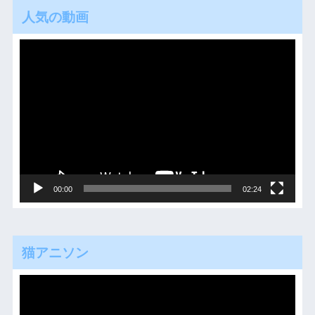
人気の動画
動
画
プ
レ
ー
ヤ
ー
00:00
02:24
猫アニソン
動
画