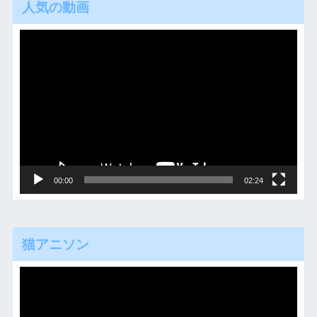
人気の動画
動
画
プ
レ
ー
ヤ
ー
00:00
02:24
猫アニソン
動
画
プ