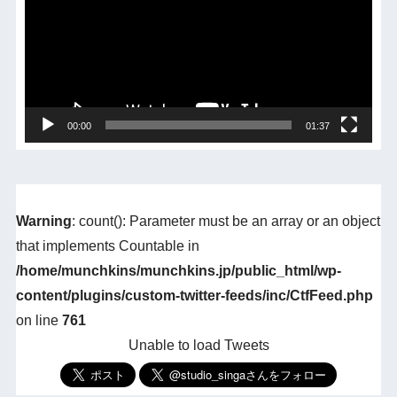
レ
ー
ヤ
ー
00:00
01:37
Warning
: count(): Parameter must be an array or an object
that implements Countable in
/home/munchkins/munchkins.jp/public_html/wp-
content/plugins/custom-twitter-feeds/inc/CtfFeed.php
on line
761
Unable to load Tweets