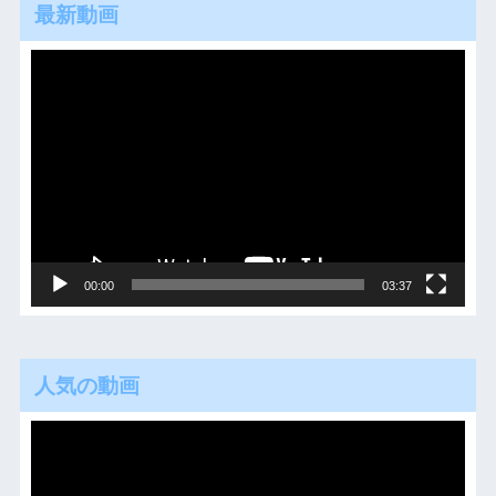
最新動画
動
画
プ
レ
ー
ヤ
ー
00:00
03:37
人気の動画
動
画