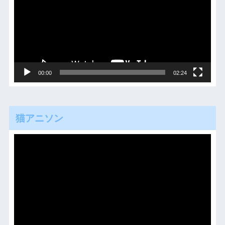
プ
レ
ー
ヤ
ー
00:00
02:24
猫アニソン
動
画
プ
レ
ー
ヤ
ー